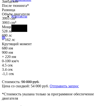
Заводские
После тюнинга*
Разница
Объём двигателя
Контакты
3993 cm
³
3993 cm
³
Мощность
Фары
528 лс
690 лс
+ 162 лс
Крутящий момент
680 нм
900 нм
+ 220 нм
0-100 км/ч
4.5 сек
3.4 сек
-1,1 сек
Стоимость:
90 000
руб.
Цена со скидкой:
54 000
руб.
Отправить запрос
*Стоимость указана только за программное обеспечение
двигателя