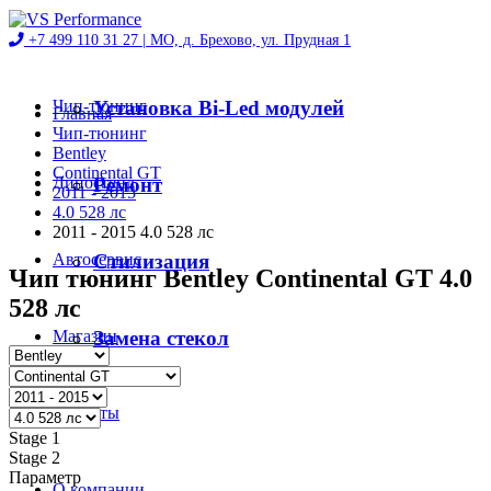
+7 499 110 31 27 |
МО, д. Брехово, ул. Прудная 1
Чип-тюнинг
Установка Bi-Led модулей
Главная
Чип-тюнинг
Bentley
Continental GT
Диностенд
Ремонт
2011 - 2015
4.0 528 лс
2011 - 2015 4.0 528 лс
Автосервис
Стилизация
Чип тюнинг Bentley Continental GT 4.0
528 лс
Магазин
Замена стекол
Проекты
Stage 1
Stage 2
Параметр
О компании