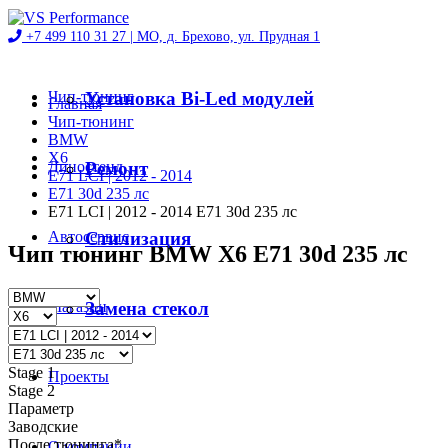
+7 499 110 31 27 |
МО, д. Брехово, ул. Прудная 1
Чип-тюнинг
Установка Bi-Led модулей
Главная
Чип-тюнинг
BMW
X6
Диностенд
Ремонт
E71 LCI | 2012 - 2014
E71 30d 235 лс
E71 LCI | 2012 - 2014 E71 30d 235 лс
Автосервис
Стилизация
Чип тюнинг BMW X6 E71 30d 235 лс
Магазин
Замена стекол
Stage 1
Проекты
Stage 2
Параметр
Заводские
После тюнинга*
О компании