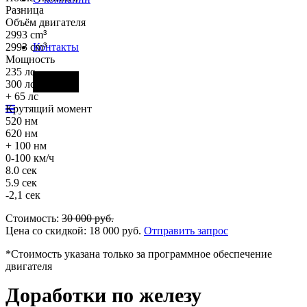
Разница
Объём двигателя
2993 cm
³
2993 cm
³
Контакты
Мощность
235 лс
Фары
300 лс
+ 65 лс
Крутящий момент
520 нм
620 нм
+ 100 нм
0-100 км/ч
8.0 сек
5.9 сек
-2,1 сек
Стоимость:
30 000
руб.
Цена со скидкой:
18 000
руб.
Отправить запрос
*Стоимость указана только за программное обеспечение
двигателя
Доработки по железу