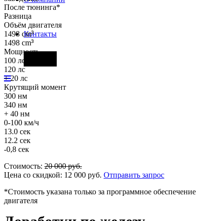
После тюнинга*
Разница
Объём двигателя
1498 cm
³
Контакты
1498 cm
³
Мощность
Фары
100 лс
120 лс
+ 20 лс
Крутящий момент
300 нм
340 нм
+ 40 нм
0-100 км/ч
13.0 сек
12.2 сек
-0,8 сек
Стоимость:
20 000
руб.
Цена со скидкой:
12 000
руб.
Отправить запрос
*Стоимость указана только за программное обеспечение
двигателя