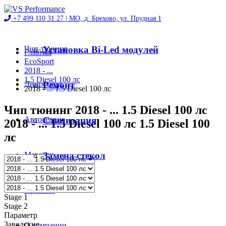
+7 499 110 31 27 |
МО, д. Брехово, ул. Прудная 1
Чип-тюнинг
Установка Bi-Led модулей
Главная
EcoSport
2018 - ...
1.5 Diesel 100 лс
Диностенд
Ремонт
2018 - ... 1.5 Diesel 100 лс
Чип тюнинг 2018 - ... 1.5 Diesel 100 лс
Автосервис
Стилизация
2018 - ... 1.5 Diesel 100 лс 1.5 Diesel 100
лс
Магазин
Замена стекол
Проекты
Stage 1
Stage 2
Параметр
Заводские
О компании