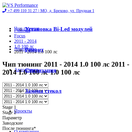
+7 499 110 31 27 |
МО, д. Брехово, ул. Прудная 1
Чип-тюнинг
Установка Bi-Led модулей
Главная
Focus
2011 - 2014
1.0 100 лс
Диностенд
Ремонт
2011 - 2014 1.0 100 лс
Чип тюнинг 2011 - 2014 1.0 100 лс 2011 -
Автосервис
Стилизация
2014 1.0 100 лс 1.0 100 лс
Магазин
Замена стекол
Stage 1
Проекты
Stage 2
Параметр
Заводские
После тюнинга*
О компании