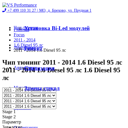
+7 499 110 31 27 |
МО, д. Брехово, ул. Прудная 1
Чип-тюнинг
Установка Bi-Led модулей
Главная
Focus
2011 - 2014
1.6 Diesel 95 лс
Диностенд
Ремонт
2011 - 2014 1.6 Diesel 95 лс
Чип тюнинг 2011 - 2014 1.6 Diesel 95 лс
Автосервис
Стилизация
2011 - 2014 1.6 Diesel 95 лс 1.6 Diesel 95
лс
Магазин
Замена стекол
Проекты
Stage 1
Stage 2
Параметр
Заводские
О компании