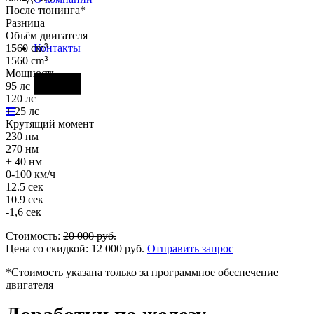
После тюнинга*
Разница
Объём двигателя
1560 cm
³
Контакты
1560 cm
³
Мощность
Фары
95 лс
120 лс
+ 25 лс
Крутящий момент
230 нм
270 нм
+ 40 нм
0-100 км/ч
12.5 сек
10.9 сек
-1,6 сек
Стоимость:
20 000
руб.
Цена со скидкой:
12 000
руб.
Отправить запрос
*Стоимость указана только за программное обеспечение
двигателя