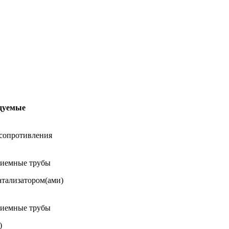
дуемые
 сопротивления
риемные трубы
атализатором(ами)
риемные трубы
)