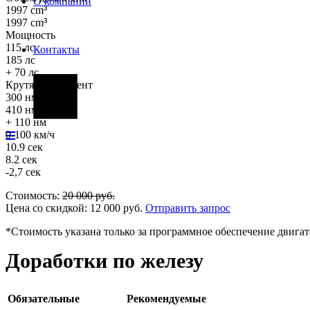
О компании
1997 cm
³
1997 cm
³
Мощность
115 лс
Контакты
185 лс
+ 70 лс
Крутящий момент
Фары
300 нм
410 нм
+ 110 нм
0-100 км/ч
10.9 сек
8.2 сек
-2,7 сек
Стоимость:
20 000
руб.
Цена со скидкой:
12 000
руб.
Отправить запрос
*Стоимость указана только за программное обеспечение двигат
Доработки по железу
Обязательные
Рекомендуемые