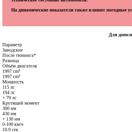
На динамические показатели также влияют погодные ус
Для дополн
Параметр
Заводские
После тюнинга*
Разница
Объём двигателя
1997 cm
³
1997 cm
³
Мощность
115 лс
194 лс
+ 79 лс
Крутящий момент
300 нм
430 нм
+ 130 нм
0-100 км/ч
10.9 сек