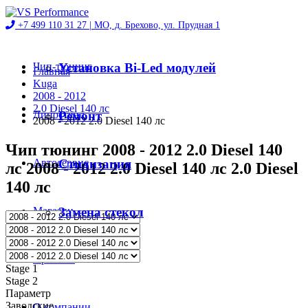
+7 499 110 31 27 |
МО, д. Брехово, ул. Прудная 1
Чип-тюнинг
Установка Bi-Led модулей
Главная
Kuga
2008 - 2012
2.0 Diesel 140 лс
Диностенд
Ремонт
2008 - 2012 2.0 Diesel 140 лс
Чип тюнинг 2008 - 2012 2.0 Diesel 140
Автосервис
Стилизация
лс 2008 - 2012 2.0 Diesel 140 лс 2.0 Diesel
140 лс
Магазин
Замена стекол
Проекты
Stage 1
Stage 2
Параметр
Заводские
О компании