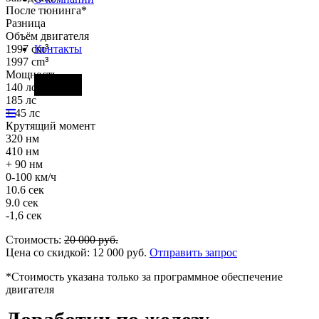
После тюнинга*
Разница
Объём двигателя
1997 cm
³
Контакты
1997 cm
³
Мощность
Фары
140 лс
185 лс
+ 45 лс
Крутящий момент
320 нм
410 нм
+ 90 нм
0-100 км/ч
10.6 сек
9.0 сек
-1,6 сек
Стоимость:
20 000
руб.
Цена со скидкой:
12 000
руб.
Отправить запрос
*Стоимость указана только за программное обеспечение
двигателя