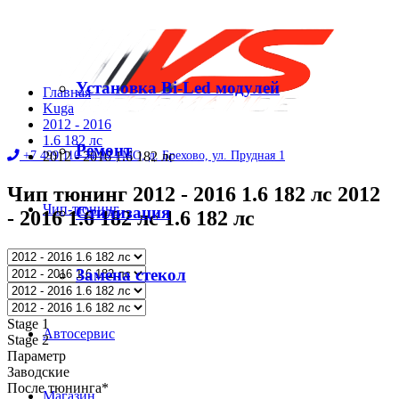
Установка Bi-Led модулей
Главная
Kuga
2012 - 2016
1.6 182 лс
Ремонт
+7 499 110 31 27 |
2012 - 2016 1.6 182 лс
МО, д. Брехово, ул. Прудная 1
Чип тюнинг 2012 - 2016 1.6 182 лс 2012
Чип-тюнинг
Стилизация
- 2016 1.6 182 лс 1.6 182 лс
Диностенд
Замена стекол
Stage 1
Автосервис
Stage 2
Параметр
Заводские
После тюнинга*
Магазин