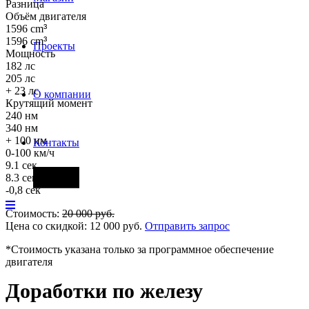
Разница
Объём двигателя
1596 cm
³
1596 cm
³
Проекты
Мощность
182 лс
205 лс
+ 23 лс
О компании
Крутящий момент
240 нм
340 нм
+ 100 нм
Контакты
0-100 км/ч
9.1 сек
Фары
8.3 сек
-0,8 сек
Стоимость:
20 000
руб.
Цена со скидкой:
12 000
руб.
Отправить запрос
*Стоимость указана только за программное обеспечение
двигателя
Доработки по железу