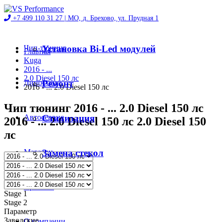
+7 499 110 31 27 |
МО, д. Брехово, ул. Прудная 1
Чип-тюнинг
Установка Bi-Led модулей
Главная
Kuga
2016 - ...
2.0 Diesel 150 лс
Диностенд
Ремонт
2016 - ... 2.0 Diesel 150 лс
Чип тюнинг 2016 - ... 2.0 Diesel 150 лс
Автосервис
Стилизация
2016 - ... 2.0 Diesel 150 лс 2.0 Diesel 150
лс
Магазин
Замена стекол
Проекты
Stage 1
Stage 2
Параметр
Заводские
О компании