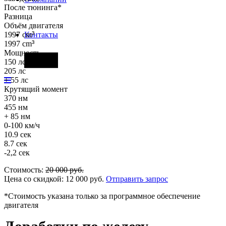
После тюнинга*
Разница
Объём двигателя
1997 cm
³
Контакты
1997 cm
³
Мощность
Фары
150 лс
205 лс
+ 55 лс
Крутящий момент
370 нм
455 нм
+ 85 нм
0-100 км/ч
10.9 сек
8.7 сек
-2,2 сек
Стоимость:
20 000
руб.
Цена со скидкой:
12 000
руб.
Отправить запрос
*Стоимость указана только за программное обеспечение
двигателя