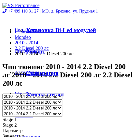
+7 499 110 31 27 |
МО, д. Брехово, ул. Прудная 1
Чип-тюнинг
Установка Bi-Led модулей
Главная
Mondeo
2010 - 2014
2.2 Diesel 200 лс
Диностенд
Ремонт
2010 - 2014 2.2 Diesel 200 лс
Чип тюнинг 2010 - 2014 2.2 Diesel 200
Автосервис
Стилизация
лс 2010 - 2014 2.2 Diesel 200 лс 2.2 Diesel
200 лс
Магазин
Замена стекол
Проекты
Stage 1
Stage 2
Параметр
Заводские
О компании