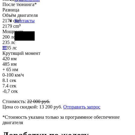
После тюнинга*
Разница
Объём двигателя
2179 cm
³
Контакты
2179 cm
³
Мощность
Фары
200 лс
235 лс
+ 35 лс
Крутящий момент
420 нм
485 нм
+ 65 нм
0-100 км/ч
8.1 сек
7.4 сек
-0,7 сек
Стоимость:
22 000
руб.
Цена со скидкой:
13 200
руб.
Отправить запрос
*Стоимость указана только за программное обеспечение
двигателя