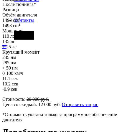
После тюнинга*
Разница
Объём двигателя
1493 cm
³
Контакты
1493 cm
³
Мощность
Фары
110 лс
135 лс
+ 25 лс
Крутящий момент
235 нм
285 нм
+ 50 нм
0-100 км/ч
11.1 сек
10.2 сек
-0,9 сек
Стоимость:
20 000
руб.
Цена со скидкой:
12 000
руб.
Отправить запрос
*Стоимость указана только за программное обеспечение
двигателя