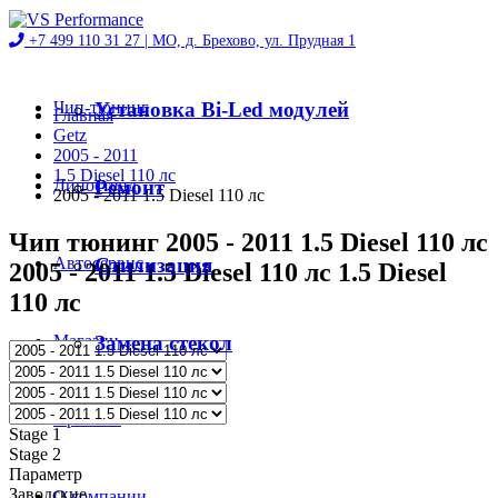
+7 499 110 31 27 |
МО, д. Брехово, ул. Прудная 1
Чип-тюнинг
Установка Bi-Led модулей
Главная
Getz
2005 - 2011
1.5 Diesel 110 лс
Диностенд
Ремонт
2005 - 2011 1.5 Diesel 110 лс
Чип тюнинг 2005 - 2011 1.5 Diesel 110 лс
Автосервис
Стилизация
2005 - 2011 1.5 Diesel 110 лс 1.5 Diesel
110 лс
Магазин
Замена стекол
Проекты
Stage 1
Stage 2
Параметр
Заводские
О компании