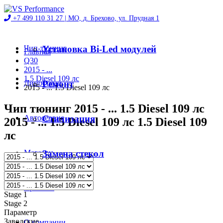
+7 499 110 31 27 |
МО, д. Брехово, ул. Прудная 1
Чип-тюнинг
Установка Bi-Led модулей
Главная
Q30
2015 - ...
1.5 Diesel 109 лс
Диностенд
Ремонт
2015 - ... 1.5 Diesel 109 лс
Чип тюнинг 2015 - ... 1.5 Diesel 109 лс
Автосервис
Стилизация
2015 - ... 1.5 Diesel 109 лс 1.5 Diesel 109
лс
Магазин
Замена стекол
Проекты
Stage 1
Stage 2
Параметр
Заводские
О компании