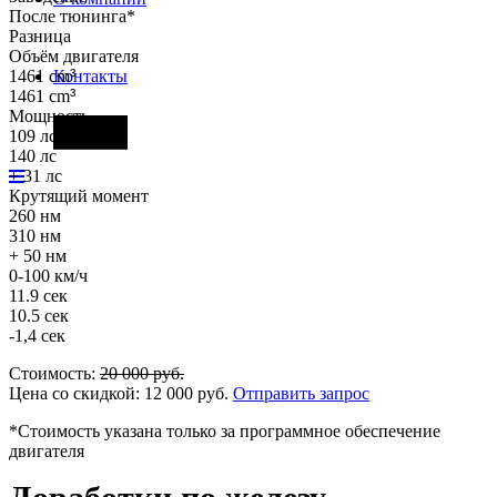
После тюнинга*
Разница
Объём двигателя
1461 cm
³
Контакты
1461 cm
³
Мощность
Фары
109 лс
140 лс
+ 31 лс
Крутящий момент
260 нм
310 нм
+ 50 нм
0-100 км/ч
11.9 сек
10.5 сек
-1,4 сек
Стоимость:
20 000
руб.
Цена со скидкой:
12 000
руб.
Отправить запрос
*Стоимость указана только за программное обеспечение
двигателя