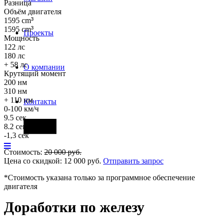
Разница
Объём двигателя
1595 cm
³
1595 cm
³
Проекты
Мощность
122 лс
180 лс
+ 58 лс
О компании
Крутящий момент
200 нм
310 нм
+ 110 нм
Контакты
0-100 км/ч
9.5 сек
Фары
8.2 сек
-1,3 сек
Стоимость:
20 000
руб.
Цена со скидкой:
12 000
руб.
Отправить запрос
*Стоимость указана только за программное обеспечение
двигателя
Доработки по железу