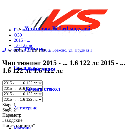
Установка Bi-Led модулей
Главная
Q30
2015 - ...
1.6 122 лс
Ремонт
+7 499 110 31 27 |
2015 - ... 1.6 122 лс
МО, д. Брехово, ул. Прудная 1
Чип тюнинг 2015 - ... 1.6 122 лс 2015 - ...
Чип-тюнинг
Стилизация
1.6 122 лс 1.6 122 лс
Диностенд
Замена стекол
Stage 1
Автосервис
Stage 2
Параметр
Заводские
После тюнинга*
Магазин