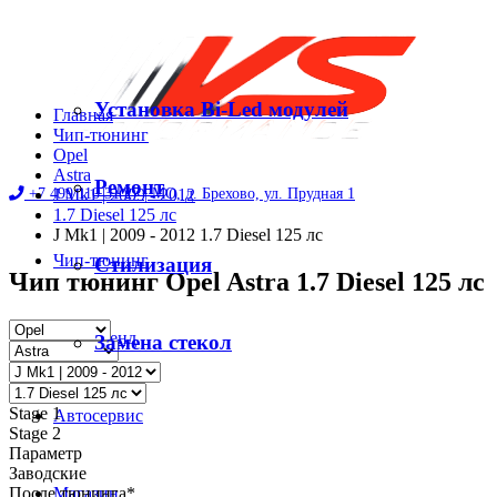
Установка Bi-Led модулей
Главная
Чип-тюнинг
Opel
Astra
Ремонт
+7 499 110 31 27 |
J Mk1 | 2009 - 2012
МО, д. Брехово, ул. Прудная 1
1.7 Diesel 125 лс
J Mk1 | 2009 - 2012 1.7 Diesel 125 лс
Чип-тюнинг
Стилизация
Чип тюнинг Opel Astra 1.7 Diesel 125 лс
Диностенд
Замена стекол
Stage 1
Автосервис
Stage 2
Параметр
Заводские
После тюнинга*
Магазин