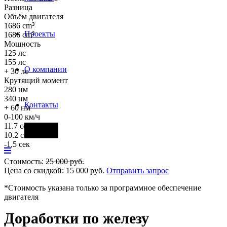
Разница
Объём двигателя
1686 cm
³
Проекты
1686 cm
³
Мощность
125 лс
155 лс
О компании
+ 30 лс
Крутящий момент
280 нм
340 нм
Контакты
+ 60 нм
0-100 км/ч
11.7 сек
Фары
10.2 сек
-1,5 сек
Стоимость:
25 000
руб.
Цена со скидкой:
15 000
руб.
Отправить запрос
*Стоимость указана только за программное обеспечение
двигателя
Доработки по железу