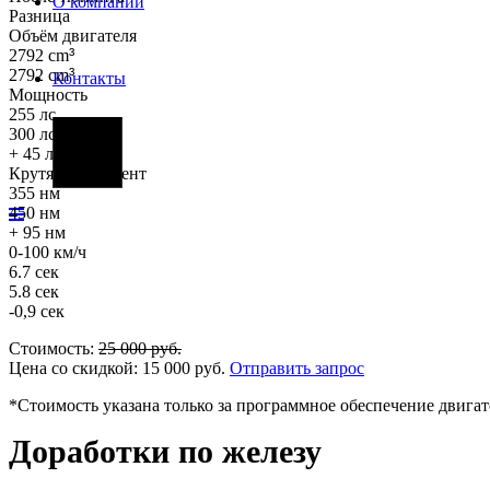
О компании
Разница
Объём двигателя
2792 cm
³
2792 cm
³
Контакты
Мощность
255 лс
300 лс
Фары
+ 45 лс
Крутящий момент
355 нм
450 нм
+ 95 нм
0-100 км/ч
6.7 сек
5.8 сек
-0,9 сек
Стоимость:
25 000
руб.
Цена со скидкой:
15 000
руб.
Отправить запрос
*Стоимость указана только за программное обеспечение двигат
Доработки по железу