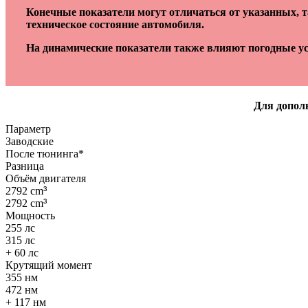
Конечные показатели могут отличаться от указанных, 
техническое состояние автомобиля.
На динамические показатели также влияют погодные ус
Для дополн
Параметр
Заводские
После тюнинга*
Разница
Объём двигателя
2792 cm
³
2792 cm
³
Мощность
255 лс
315 лс
+ 60 лс
Крутящий момент
355 нм
472 нм
+ 117 нм