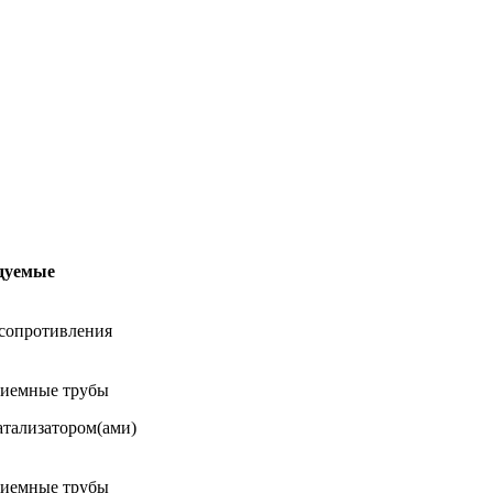
дуемые
 сопротивления
риемные трубы
атализатором(ами)
риемные трубы