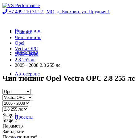
+7 499 110 31 27 |
МО, д. Брехово, ул. Прудная 1
Чип-тюнинг
Главная
Чип-тюнинг
Opel
Vectra OPC
Диностенд
2005 - 2008
2.8 255 лс
2005 - 2008 2.8 255 лс
Автосервис
Чип тюнинг Opel Vectra OPC 2.8 255 лс
Магазин
Stage 1
Проекты
Stage 2
Параметр
Заводские
После тюнинга*