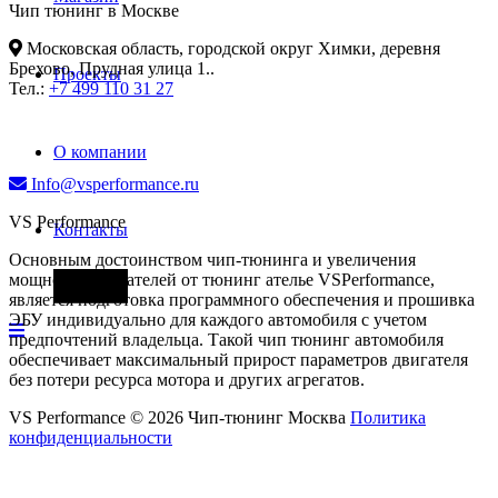
Чип тюнинг в Москве
Московская область, городской округ Химки, деревня
Брехово, Прудная улица 1.
.
Проекты
Тел.:
+7 499 110 31 27
О компании
Info@vsperformance.ru
VS Performance
Контакты
Основным достоинством чип-тюнинга и увеличения
мощности двигателей от тюнинг ателье VSPerformance,
Фары
является подготовка программного обеспечения и прошивка
ЭБУ индивидуально для каждого автомобиля с учетом
предпочтений владельца. Такой чип тюнинг автомобиля
обеспечивает максимальный прирост параметров двигателя
без потери ресурса мотора и других агрегатов.
VS Performance © 2026 Чип-тюнинг Москва
Политика
конфиденциальности