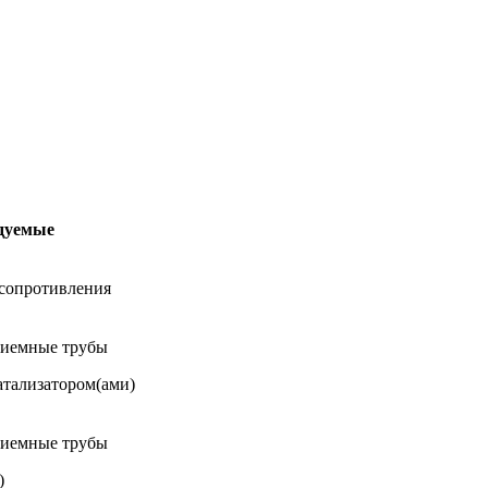
дуемые
 сопротивления
риемные трубы
атализатором(ами)
риемные трубы
)