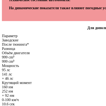
На динамические показатели также влияют погодные ус
Для дополн
Параметр
Заводские
После тюнинга*
Разница
Объём двигателя
999 cm
³
999 cm
³
Мощность
95 лс
141 лс
+ 46 лс
Крутящий момент
160 нм
252 нм
+ 92 нм
0-100 км/ч
10.6 сек