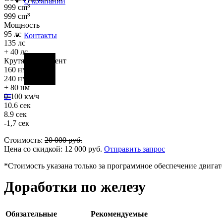
О компании
999 cm
³
999 cm
³
Мощность
95 лс
Контакты
135 лс
+ 40 лс
Крутящий момент
Фары
160 нм
240 нм
+ 80 нм
0-100 км/ч
10.6 сек
8.9 сек
-1,7 сек
Стоимость:
20 000
руб.
Цена со скидкой:
12 000
руб.
Отправить запрос
*Стоимость указана только за программное обеспечение двигат
Доработки по железу
Обязательные
Рекомендуемые