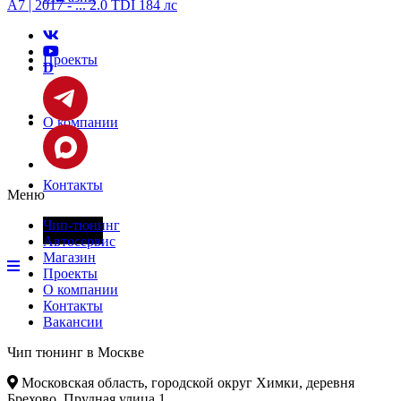
A7 | 2017 - ... 2.0 TDI 184 лс
Проекты
D
О компании
Контакты
Меню
Чип-тюнинг
Фары
Автосервис
Магазин
Проекты
О компании
Контакты
Вакансии
Чип тюнинг в Москве
Московская область, городской округ Химки, деревня
Брехово, Прудная улица 1.
.