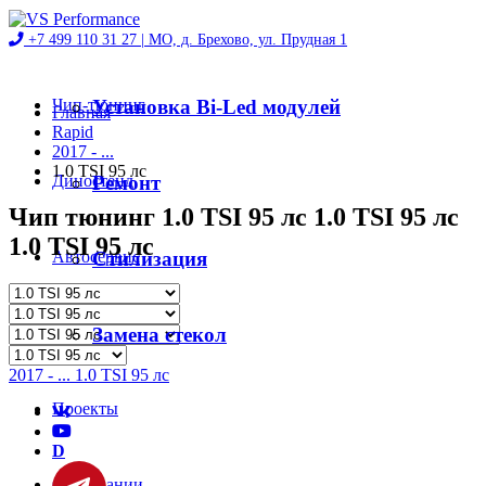
+7 499 110 31 27 |
МО, д. Брехово, ул. Прудная 1
Чип-тюнинг
Установка Bi-Led модулей
Главная
Rapid
2017 - ...
1.0 TSI 95 лс
Диностенд
Ремонт
Чип тюнинг 1.0 TSI 95 лс 1.0 TSI 95 лс
1.0 TSI 95 лс
Автосервис
Стилизация
Магазин
Замена стекол
2017 - ... 1.0 TSI 95 лс
Проекты
D
О компании