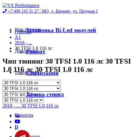
+7 499 110 31 27 |
МО, д. Брехово, ул. Прудная 1
Чип-тюнинг
Установка Bi-Led модулей
Главная
A1
2018 - ...
30 TFSI 1.0 116 лс
Диностенд
Ремонт
Чип тюнинг 30 TFSI 1.0 116 лс 30 TFSI
1.0 116 лс 30 TFSI 1.0 116 лс
Автосервис
Стилизация
Магазин
Замена стекол
2018 - ... 30 TFSI 1.0 116 лс
Проекты
D
О компании