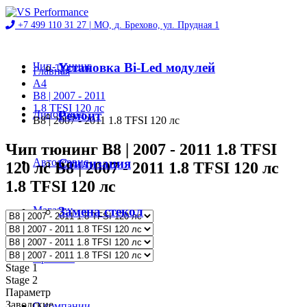
+7 499 110 31 27 |
МО, д. Брехово, ул. Прудная 1
Чип-тюнинг
Установка Bi-Led модулей
Главная
A4
B8 | 2007 - 2011
1.8 TFSI 120 лс
Диностенд
Ремонт
B8 | 2007 - 2011 1.8 TFSI 120 лс
Чип тюнинг B8 | 2007 - 2011 1.8 TFSI
Автосервис
Стилизация
120 лс B8 | 2007 - 2011 1.8 TFSI 120 лс
1.8 TFSI 120 лс
Магазин
Замена стекол
Проекты
Stage 1
Stage 2
Параметр
Заводские
О компании