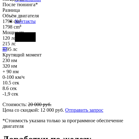
После тюнинга*
Разница
Объём двигателя
1798 cm
³
Контакты
1798 cm
³
Мощность
Фары
120 лс
215 лс
+ 95 лс
Крутящий момент
230 нм
320 нм
+ 90 нм
0-100 км/ч
10.5 сек
8.6 сек
-1,9 сек
Стоимость:
20 000
руб.
Цена со скидкой:
12 000
руб.
Отправить запрос
*Стоимость указана только за программное обеспечение
двигателя