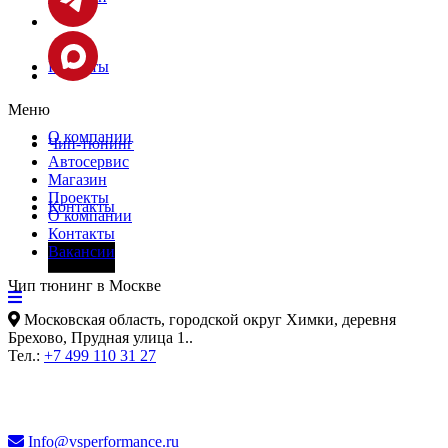
Проекты
Меню
О компании
Чип-тюнинг
Автосервис
Магазин
Проекты
Контакты
О компании
Контакты
Вакансии
Фары
Чип тюнинг в Москве
Московская область, городской округ Химки, деревня
Брехово, Прудная улица 1.
.
Тел.:
+7 499 110 31 27
Info@vsperformance.ru