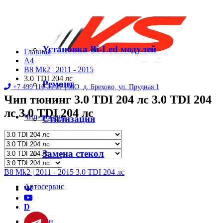
Установка Bi-Led модулей
Главная
A4
B8 Mk2 | 2011 - 2015
3.0 TDI 204 лс
Ремонт
+7 499 110 31 27 |
МО, д. Брехово, ул. Прудная 1
Чип тюнинг 3.0 TDI 204 лс 3.0 TDI 204
лс 3.0 TDI 204 лс
Чип-тюнинг
Стилизация
Диностенд
Замена стекол
B8 Mk2 | 2011 - 2015 3.0 TDI 204 лс
Автосервис
D
Магазин