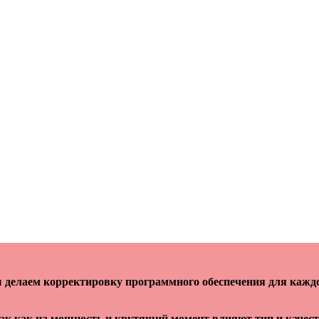
делаем корректировку программного обеспечения для кажд
так как на мощность и крутящий момент влияют тип и качес