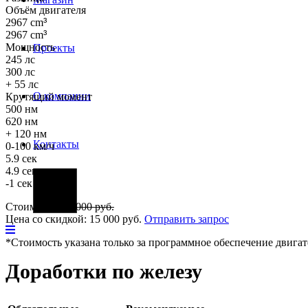
Объём двигателя
2967 cm
³
2967 cm
³
Мощность
Проекты
245 лс
300 лс
+ 55 лс
О компании
Крутящий момент
500 нм
620 нм
+ 120 нм
Контакты
0-100 км/ч
5.9 сек
4.9 сек
-1 сек
Фары
Стоимость:
25 000
руб.
Цена со скидкой:
15 000
руб.
Отправить запрос
*Стоимость указана только за программное обеспечение двигат
Доработки по железу