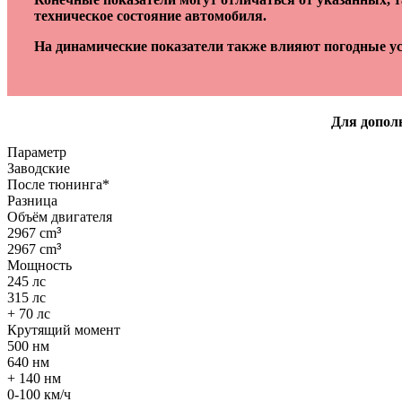
техническое состояние автомобиля.
На динамические показатели также влияют погодные ус
Для дополн
Параметр
Заводские
После тюнинга*
Разница
Объём двигателя
2967 cm
³
2967 cm
³
Мощность
245 лс
315 лс
+ 70 лс
Крутящий момент
500 нм
640 нм
+ 140 нм
0-100 км/ч