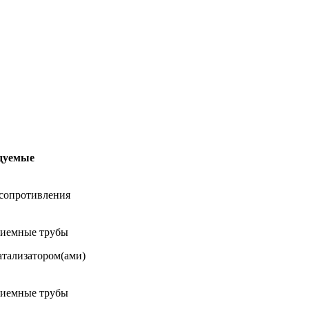
дуемые
 сопротивления
риемные трубы
атализатором(ами)
риемные трубы