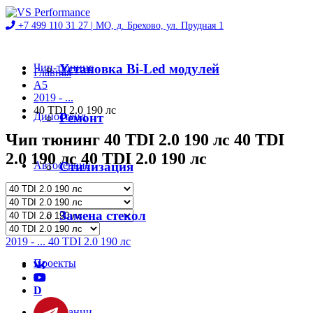
+7 499 110 31 27 |
МО, д. Брехово, ул. Прудная 1
Чип-тюнинг
Установка Bi-Led модулей
Главная
A5
2019 - ...
40 TDI 2.0 190 лс
Диностенд
Ремонт
Чип тюнинг 40 TDI 2.0 190 лс 40 TDI
2.0 190 лс 40 TDI 2.0 190 лс
Автосервис
Стилизация
Магазин
Замена стекол
2019 - ... 40 TDI 2.0 190 лс
Проекты
D
О компании