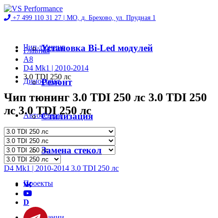
+7 499 110 31 27 |
МО, д. Брехово, ул. Прудная 1
Чип-тюнинг
Установка Bi-Led модулей
Главная
A8
D4 Mk1 | 2010-2014
3.0 TDI 250 лс
Диностенд
Ремонт
Чип тюнинг 3.0 TDI 250 лс 3.0 TDI 250
лс 3.0 TDI 250 лс
Автосервис
Стилизация
Магазин
Замена стекол
D4 Mk1 | 2010-2014 3.0 TDI 250 лс
Проекты
D
О компании