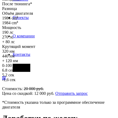
После тюнинга*
Разница
Объём двигателя
Проекты
1984 cm
³
1984 cm
³
Мощность
190 лс
О компании
270 лс
+ 80 лс
Крутящий момент
320 нм
Контакты
440 нм
+ 120 нм
0-100 км/ч
Фары
6.8 сек
5.2 сек
-1,6 сек
Стоимость:
20 000
руб.
Цена со скидкой:
12 000
руб.
Отправить запрос
*Стоимость указана только за программное обеспечение
двигателя