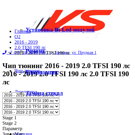
Установка Bi-Led модулей
Главная
Q2
2016 - 2019
2.0 TFSI 190 лс
Ремонт
+7 499 110 31 27 |
2016 - 2019 2.0 TFSI 190 лс
МО, д. Брехово, ул. Прудная 1
Чип тюнинг 2016 - 2019 2.0 TFSI 190 лс
Чип-тюнинг
Стилизация
2016 - 2019 2.0 TFSI 190 лс 2.0 TFSI 190
лс
Диностенд
Замена стекол
Автосервис
Stage 1
Stage 2
Параметр
Заводские
Магазин