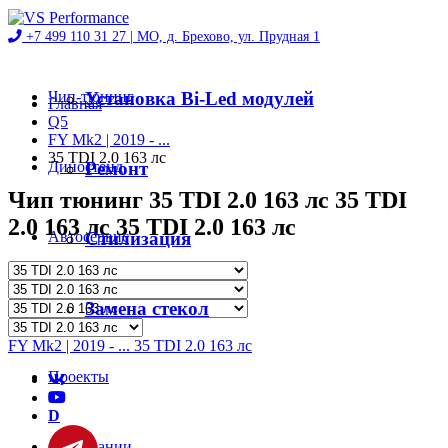
+7 499 110 31 27 |
МО, д. Брехово, ул. Прудная 1
Чип-тюнинг
Установка Bi-Led модулей
Главная
Q5
FY Mk2 | 2019 - ...
35 TDI 2.0 163 лс
Диностенд
Ремонт
Чип тюнинг 35 TDI 2.0 163 лс 35 TDI
2.0 163 лс 35 TDI 2.0 163 лс
Автосервис
Стилизация
Магазин
Замена стекол
FY Mk2 | 2019 - ... 35 TDI 2.0 163 лс
Проекты
D
О компании