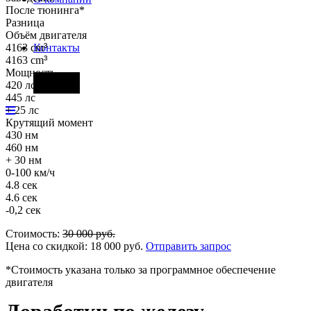
После тюнинга*
Разница
Объём двигателя
4163 cm
³
Контакты
4163 cm
³
Мощность
Фары
420 лс
445 лс
+ 25 лс
Крутящий момент
430 нм
460 нм
+ 30 нм
0-100 км/ч
4.8 сек
4.6 сек
-0,2 сек
Стоимость:
30 000
руб.
Цена со скидкой:
18 000
руб.
Отправить запрос
*Стоимость указана только за программное обеспечение
двигателя