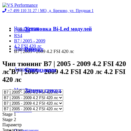
+7 499 110 31 27 |
МО, д. Брехово, ул. Прудная 1
Чип-тюнинг
Установка Bi-Led модулей
Главная
RS4
B7 | 2005 - 2009
4.2 FSI 420 лс
Диностенд
Ремонт
B7 | 2005 - 2009 4.2 FSI 420 лс
Чип тюнинг B7 | 2005 - 2009 4.2 FSI 420
Автосервис
Стилизация
лс B7 | 2005 - 2009 4.2 FSI 420 лс 4.2 FSI
420 лс
Магазин
Замена стекол
Проекты
Stage 1
Stage 2
Параметр
Заводские
О компании