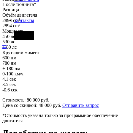
После тюнинга*
Разница
Объём двигателя
2894 cm
³
Контакты
2894 cm
³
Мощность
Фары
450 лс
530 лс
+ 80 лс
Крутящий момент
600 нм
780 нм
+ 180 нм
0-100 км/ч
4.1 сек
3.5 сек
-0,6 сек
Стоимость:
80 000
руб.
Цена со скидкой:
48 000
руб.
Отправить запрос
*Стоимость указана только за программное обеспечение
двигателя