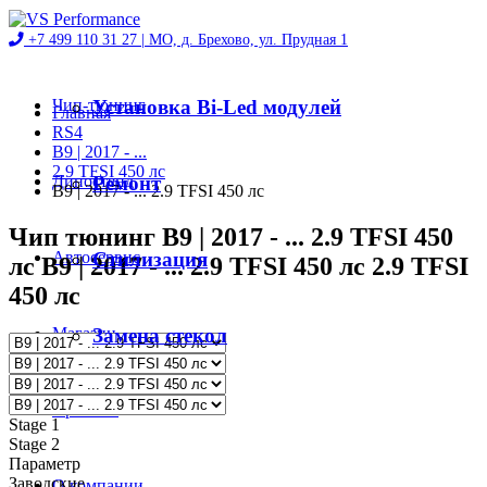
+7 499 110 31 27 |
МО, д. Брехово, ул. Прудная 1
Чип-тюнинг
Установка Bi-Led модулей
Главная
RS4
B9 | 2017 - ...
2.9 TFSI 450 лс
Диностенд
Ремонт
B9 | 2017 - ... 2.9 TFSI 450 лс
Чип тюнинг B9 | 2017 - ... 2.9 TFSI 450
Автосервис
Стилизация
лс B9 | 2017 - ... 2.9 TFSI 450 лс 2.9 TFSI
450 лс
Магазин
Замена стекол
Проекты
Stage 1
Stage 2
Параметр
Заводские
О компании