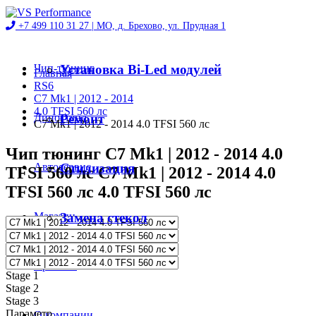
+7 499 110 31 27 |
МО, д. Брехово, ул. Прудная 1
Чип-тюнинг
Установка Bi-Led модулей
Главная
RS6
C7 Mk1 | 2012 - 2014
4.0 TFSI 560 лс
Диностенд
Ремонт
C7 Mk1 | 2012 - 2014 4.0 TFSI 560 лс
Чип тюнинг C7 Mk1 | 2012 - 2014 4.0
Автосервис
Стилизация
TFSI 560 лс C7 Mk1 | 2012 - 2014 4.0
TFSI 560 лс 4.0 TFSI 560 лс
Магазин
Замена стекол
Проекты
Stage 1
Stage 2
Stage 3
Параметр
О компании