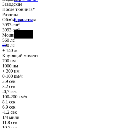
Заводские
После тюнинга*
Разница
Объём двигателя
Контакты
3993 cm
³
3993 cm
³
Фары
Мощность
560 лс
700 лс
+ 140 лс
Крутящий момент
700 нм
1000 нм
+ 300 нм
0-100 км/ч
3.9 сек
3.2 сек
-0,7 сек
100-200 км/ч
8.1 сек
6.9 сек
-1,2 сек
1/4 мили
11.8 сек
10.7 сек