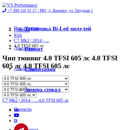
+7 499 110 31 27 |
МО, д. Брехово, ул. Прудная 1
Чип-тюнинг
Установка Bi-Led модулей
Главная
RS6
C7 Mk2 | 2014 - ...
4.0 TFSI 605 лс
Диностенд
Ремонт
Чип тюнинг 4.0 TFSI 605 лс 4.0 TFSI
605 лс 4.0 TFSI 605 лс
Автосервис
Стилизация
Магазин
Замена стекол
C7 Mk2 | 2014 - ... 4.0 TFSI 605 лс
Проекты
D
О компании