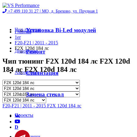
+7 499 110 31 27 |
МО, д. Брехово, ул. Прудная 1
Чип-тюнинг
Установка Bi-Led модулей
Главная
1er
F20-F21 | 2011 - 2015
F2X 120d 184 лс
Диностенд
Ремонт
Чип тюнинг F2X 120d 184 лс F2X 120d
184 лс F2X 120d 184 лс
Автосервис
Стилизация
Магазин
Замена стекол
F20-F21 | 2011 - 2015 F2X 120d 184 лс
Проекты
D
О компании