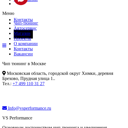
Меню
Контакты
Чип-тюнинг
Автосервис
Магазин
Фары
Проекты
О компании
Контакты
Вакансии
Чип тюнинг в Москве
Московская область, городской округ Химки, деревня
Брехово, Прудная улица 1.
.
Тел.:
+7 499 110 31 27
Info@vsperformance.ru
VS Performance
Основным достоинством чип-тюнинга и увеличения