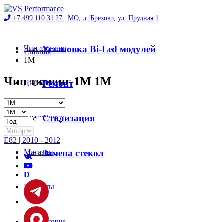
+7 499 110 31 27 |
МО, д. Брехово, ул. Прудная 1
Чип-тюнинг
Установка Bi-Led модулей
Главная
1M
Чип тюнинг 1M 1M
Диностенд
Ремонт
Автосервис
Стилизация
E82 | 2010 - 2012
Магазин
Замена стекол
D
Проекты
О компании