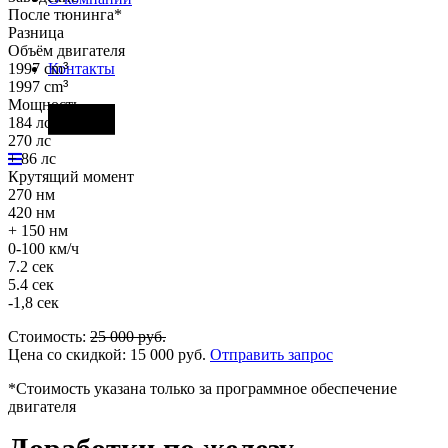
После тюнинга*
Разница
Объём двигателя
1997 cm
³
Контакты
1997 cm
³
Мощность
Фары
184 лс
270 лс
+ 86 лс
Крутящий момент
270 нм
420 нм
+ 150 нм
0-100 км/ч
7.2 сек
5.4 сек
-1,8 сек
Стоимость:
25 000
руб.
Цена со скидкой:
15 000
руб.
Отправить запрос
*Стоимость указана только за программное обеспечение
двигателя