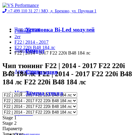
+7 499 110 31 27 |
МО, д. Брехово, ул. Прудная 1
Чип-тюнинг
Установка Bi-Led модулей
Главная
2er
F22 | 2014 - 2017
F22 220i B48 184 лс
Диностенд
Ремонт
F22 | 2014 - 2017 F22 220i B48 184 лс
Чип тюнинг F22 | 2014 - 2017 F22 220i
Автосервис
Стилизация
B48 184 лс F22 | 2014 - 2017 F22 220i B48
184 лс F22 220i B48 184 лс
Магазин
Замена стекол
Проекты
Stage 1
Stage 2
Параметр
Заводские
О компании