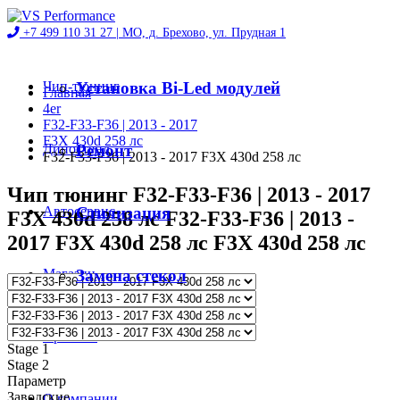
+7 499 110 31 27 |
МО, д. Брехово, ул. Прудная 1
Чип-тюнинг
Установка Bi-Led модулей
Главная
4er
F32-F33-F36 | 2013 - 2017
F3X 430d 258 лс
Диностенд
Ремонт
F32-F33-F36 | 2013 - 2017 F3X 430d 258 лс
Чип тюнинг F32-F33-F36 | 2013 - 2017
Автосервис
Стилизация
F3X 430d 258 лс F32-F33-F36 | 2013 -
2017 F3X 430d 258 лс F3X 430d 258 лс
Магазин
Замена стекол
Проекты
Stage 1
Stage 2
Параметр
Заводские
О компании