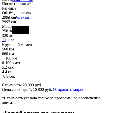
После тюнинга*
Разница
Объём двигателя
2993 cm
³
Контакты
2993 cm
³
Мощность
Фары
258 лс
320 лс
+ 62 лс
Крутящий момент
560 нм
660 нм
+ 100 нм
0-100 км/ч
5.2 сек
4.4 сек
-0,8 сек
Стоимость:
28 000
руб.
Цена со скидкой:
16 800
руб.
Отправить запрос
*Стоимость указана только за программное обеспечение
двигателя