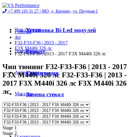
+7 499 110 31 27 |
МО, д. Брехово, ул. Прудная 1
Чип-тюнинг
Установка Bi-Led модулей
Главная
4er
F32-F33-F36 | 2013 - 2017
F3X M440i 326 лс
Диностенд
Ремонт
F32-F33-F36 | 2013 - 2017 F3X M440i 326 лс
Чип тюнинг F32-F33-F36 | 2013 - 2017
Автосервис
Стилизация
F3X M440i 326 лс F32-F33-F36 | 2013 -
2017 F3X M440i 326 лс F3X M440i 326
лс
Магазин
Замена стекол
Проекты
Stage 1
Stage 2
О компании