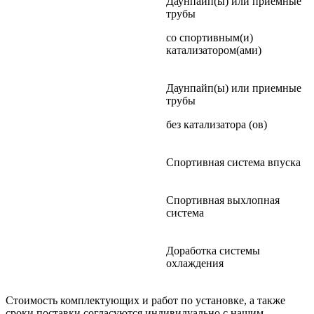
Даунпайп(ы) или приемные
трубы
со спортивным(и)
катализатором(ами)
Даунпайп(ы) или приемные
трубы
без катализатора (ов)
Спортивная система впуска
Спортивная выхлопная
система
Доработка системы
охлаждения
Стоимость комплектующих и работ по установке, а также
сроки поставки согласуются индивидуально с нашим