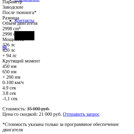
Параметр
Заводские
После тюнинга*
Разница
Контакты
Объём двигателя
2998 cm
³
2998 cm
³
Фары
Мощность
326 лс
420 лс
+ 94 лс
Крутящий момент
450 нм
650 нм
+ 200 нм
0-100 км/ч
4.9 сек
3.8 сек
-1,1 сек
Стоимость:
35 000
руб.
Цена со скидкой:
21 000
руб.
Отправить запрос
*Стоимость указана только за программное обеспечение
двигателя