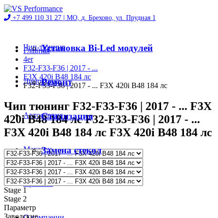
+7 499 110 31 27 |
МО, д. Брехово, ул. Прудная 1
Чип-тюнинг
Установка Bi-Led модулей
Главная
4er
F32-F33-F36 | 2017 - ...
F3X 420i B48 184 лс
Диностенд
Ремонт
F32-F33-F36 | 2017 - ... F3X 420i B48 184 лс
Чип тюнинг F32-F33-F36 | 2017 - ... F3X
Автосервис
Стилизация
420i B48 184 лс F32-F33-F36 | 2017 - ...
F3X 420i B48 184 лс F3X 420i B48 184 лс
Магазин
Замена стекол
Проекты
Stage 1
Stage 2
Параметр
Заводские
О компании