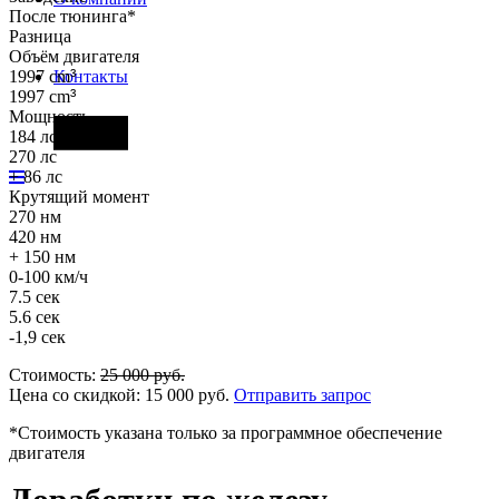
После тюнинга*
Разница
Объём двигателя
1997 cm
³
Контакты
1997 cm
³
Мощность
Фары
184 лс
270 лс
+ 86 лс
Крутящий момент
270 нм
420 нм
+ 150 нм
0-100 км/ч
7.5 сек
5.6 сек
-1,9 сек
Стоимость:
25 000
руб.
Цена со скидкой:
15 000
руб.
Отправить запрос
*Стоимость указана только за программное обеспечение
двигателя