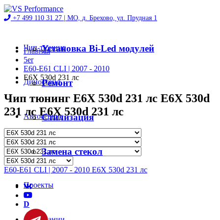
+7 499 110 31 27 |
МО, д. Брехово, ул. Прудная 1
Чип-тюнинг
Установка Bi-Led модулей
Главная
5er
E60-E61 CLI | 2007 - 2010
E6X 530d 231 лс
Диностенд
Ремонт
Чип тюнинг E6X 530d 231 лс E6X 530d
231 лс E6X 530d 231 лс
Автосервис
Стилизация
Магазин
Замена стекол
E60-E61 CLI | 2007 - 2010 E6X 530d 231 лс
Проекты
D
О компании