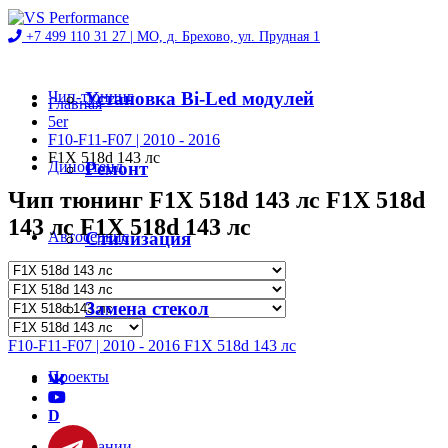
+7 499 110 31 27 |
МО, д. Брехово, ул. Прудная 1
Чип-тюнинг
Установка Bi-Led модулей
Главная
5er
F10-F11-F07 | 2010 - 2016
F1X 518d 143 лс
Диностенд
Ремонт
Чип тюнинг F1X 518d 143 лс F1X 518d
143 лс F1X 518d 143 лс
Автосервис
Стилизация
Магазин
Замена стекол
F10-F11-F07 | 2010 - 2016 F1X 518d 143 лс
Проекты
D
О компании