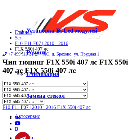
Установка Bi-Led модулей
Главная
5er
F10-F11-F07 | 2010 - 2016
F1X 550i 407 лс
Ремонт
+7 499 110 31 27 |
МО, д. Брехово, ул. Прудная 1
Чип тюнинг F1X 550i 407 лс F1X 550i
407 лс F1X 550i 407 лс
Чип-тюнинг
Стилизация
Диностенд
Замена стекол
F10-F11-F07 | 2010 - 2016 F1X 550i 407 лс
Автосервис
D
Магазин