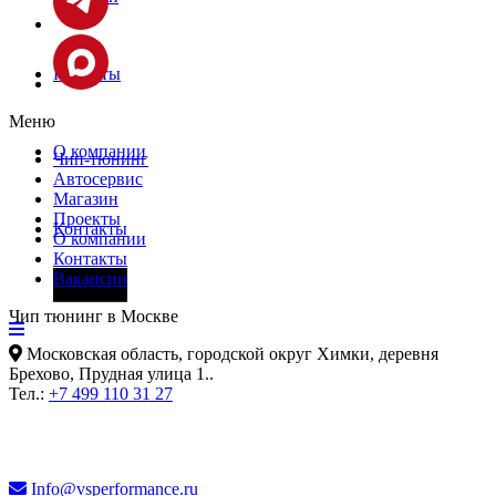
Проекты
Меню
О компании
Чип-тюнинг
Автосервис
Магазин
Проекты
Контакты
О компании
Контакты
Вакансии
Фары
Чип тюнинг в Москве
Московская область, городской округ Химки, деревня
Брехово, Прудная улица 1.
.
Тел.:
+7 499 110 31 27
Info@vsperformance.ru