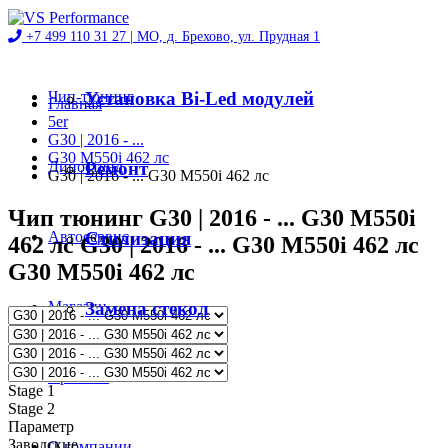
+7 499 110 31 27 |
МО, д. Брехово, ул. Прудная 1
Чип-тюнинг
Установка Bi-Led модулей
Главная
5er
G30 | 2016 - ...
G30 M550i 462 лс
Диностенд
Ремонт
G30 | 2016 - ... G30 M550i 462 лс
Чип тюнинг G30 | 2016 - ... G30 M550i
Автосервис
Стилизация
462 лс G30 | 2016 - ... G30 M550i 462 лс
G30 M550i 462 лс
Магазин
Замена стекол
Проекты
Stage 1
Stage 2
Параметр
Заводские
О компании