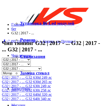
Установка Bi-Led модулей
Главная
6er
G32 | 2017 - ...
Ремонт
+7 499 110 31 27 |
МО, д. Брехово, ул. Прудная 1
Чип тюнинг G32 | 2017 - ... G32 | 2017 -
... G32 | 2017 - ...
Чип-тюнинг
Стилизация
Диностенд
Замена стекол
G32 | 2017 - ... G32 630d 249 лс
G32 | 2017 - ... G32 630d 265 лс
G32 | 2017 - ... G32 630i 249 лс
Автосервис
G32 | 2017 - ... G32 630i 258 лс
G32 | 2017 - ... G32 640d 320 лс
G32 | 2017 - ... G32 640i 340 лс
Магазин