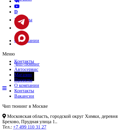
D
Проекты
О компании
Меню
Контакты
Чип-тюнинг
Автосервис
Магазин
Фары
Проекты
О компании
Контакты
Вакансии
Чип тюнинг в Москве
Московская область, городской округ Химки, деревня
Брехово, Прудная улица 1.
.
Тел.:
+7 499 110 31 27