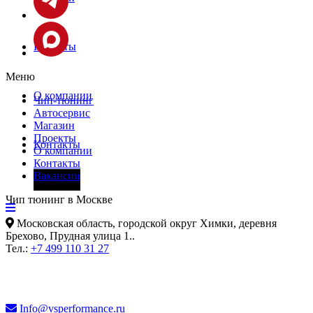
Проекты
Меню
О компании
Чип-тюнинг
Автосервис
Магазин
Проекты
Контакты
О компании
Контакты
Вакансии
Фары
Чип тюнинг в Москве
Московская область, городской округ Химки, деревня
Брехово, Прудная улица 1.
.
Тел.:
+7 499 110 31 27
Info@vsperformance.ru