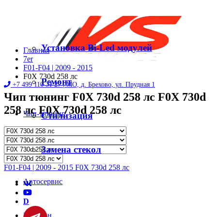
Установка Bi-Led модулей
Главная
7er
F01-F04 | 2009 - 2015
F0X 730d 258 лс
Ремонт
+7 499 110 31 27 |
МО, д. Брехово, ул. Прудная 1
Чип тюнинг F0X 730d 258 лс F0X 730d
258 лс F0X 730d 258 лс
Чип-тюнинг
Стилизация
Диностенд
Замена стекол
F01-F04 | 2009 - 2015 F0X 730d 258 лс
Автосервис
D
Магазин