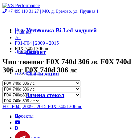
+7 499 110 31 27 |
МО, д. Брехово, ул. Прудная 1
Чип-тюнинг
Установка Bi-Led модулей
Главная
7er
F01-F04 | 2009 - 2015
F0X 740d 306 лс
Диностенд
Ремонт
Чип тюнинг F0X 740d 306 лс F0X 740d
306 лс F0X 740d 306 лс
Автосервис
Стилизация
Магазин
Замена стекол
F01-F04 | 2009 - 2015 F0X 740d 306 лс
Проекты
D
О компании