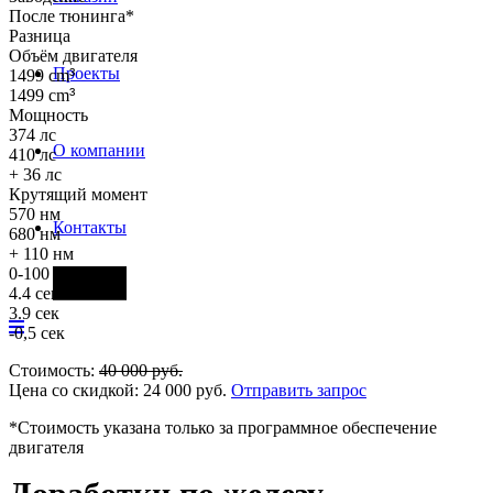
После тюнинга*
Разница
Объём двигателя
Проекты
1499 cm
³
1499 cm
³
Мощность
374 лс
О компании
410 лс
+ 36 лс
Крутящий момент
570 нм
Контакты
680 нм
+ 110 нм
0-100 км/ч
Фары
4.4 сек
3.9 сек
-0,5 сек
Стоимость:
40 000
руб.
Цена со скидкой:
24 000
руб.
Отправить запрос
*Стоимость указана только за программное обеспечение
двигателя