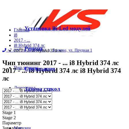
Установка Bi-Led модулей
Главная
i8
2017 - ...
i8 Hybrid 374 лс
Ремонт
+7 499 110 31 27 |
2017 - ... i8 Hybrid 374 лс
МО, д. Брехово, ул. Прудная 1
Чип тюнинг 2017 - ... i8 Hybrid 374 лс
Чип-тюнинг
Стилизация
2017 - ... i8 Hybrid 374 лс i8 Hybrid 374
лс
Диностенд
Замена стекол
Автосервис
Stage 1
Stage 2
Параметр
Заводские
Магазин