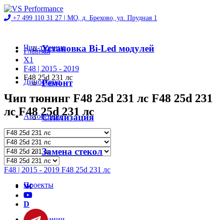
+7 499 110 31 27 |
МО, д. Брехово, ул. Прудная 1
Чип-тюнинг
Установка Bi-Led модулей
Главная
X1
F48 | 2015 - 2019
F48 25d 231 лс
Диностенд
Ремонт
Чип тюнинг F48 25d 231 лс F48 25d 231
лс F48 25d 231 лс
Автосервис
Стилизация
Магазин
Замена стекол
F48 | 2015 - 2019 F48 25d 231 лс
Проекты
D
О компании