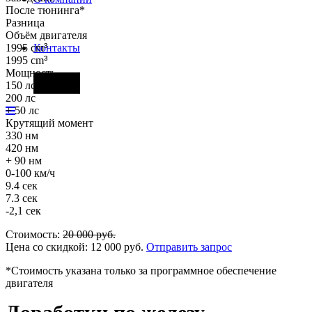
После тюнинга*
Разница
Объём двигателя
1995 cm
³
Контакты
1995 cm
³
Мощность
Фары
150 лс
200 лс
+ 50 лс
Крутящий момент
330 нм
420 нм
+ 90 нм
0-100 км/ч
9.4 сек
7.3 сек
-2,1 сек
Стоимость:
20 000
руб.
Цена со скидкой:
12 000
руб.
Отправить запрос
*Стоимость указана только за программное обеспечение
двигателя