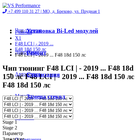
+7 499 110 31 27 |
МО, д. Брехово, ул. Прудная 1
Чип-тюнинг
Установка Bi-Led модулей
Главная
X1
F48 LCI | - 2019 ...
F48 18d 150 лс
Диностенд
Ремонт
F48 LCI | - 2019 ... F48 18d 150 лс
Чип тюнинг F48 LCI | - 2019 ... F48 18d
Автосервис
Стилизация
150 лс F48 LCI | - 2019 ... F48 18d 150 лс
F48 18d 150 лс
Магазин
Замена стекол
Проекты
Stage 1
Stage 2
Параметр
Заводские
О компании