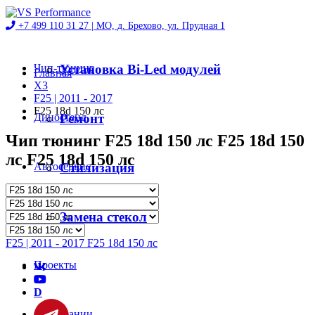
+7 499 110 31 27 |
МО, д. Брехово, ул. Прудная 1
Чип-тюнинг
Установка Bi-Led модулей
Главная
X3
F25 | 2011 - 2017
F25 18d 150 лс
Диностенд
Ремонт
Чип тюнинг F25 18d 150 лс F25 18d 150
лс F25 18d 150 лс
Автосервис
Стилизация
Магазин
Замена стекол
F25 | 2011 - 2017 F25 18d 150 лс
Проекты
D
О компании