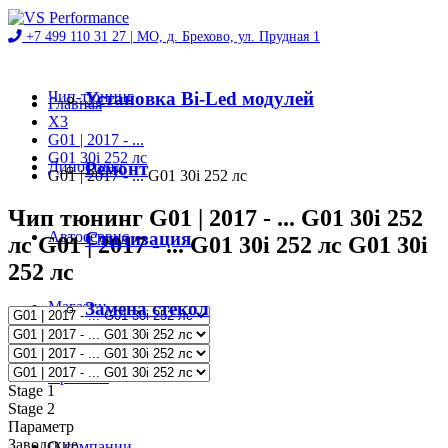
+7 499 110 31 27 |
МО, д. Брехово, ул. Прудная 1
Чип-тюнинг
Установка Bi-Led модулей
Главная
X3
G01 | 2017 - ...
G01 30i 252 лс
Диностенд
Ремонт
G01 | 2017 - ... G01 30i 252 лс
Чип тюнинг G01 | 2017 - ... G01 30i 252
Автосервис
Стилизация
лс G01 | 2017 - ... G01 30i 252 лс G01 30i
252 лс
Магазин
Замена стекол
Проекты
Stage 1
Stage 2
Параметр
Заводские
О компании