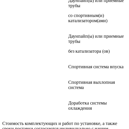
Даунпайп(ы) или приемные
трубы
со спортивным(и)
катализатором(ами)
Даунпайп(ы) или приемные
трубы
без катализатора (ов)
Спортивная система впуска
Спортивная выхлопная
система
Доработка системы
охлаждения
Стоимость комплектующих и работ по установке, а также
сроки поставки согласуются индивидуально с нашим