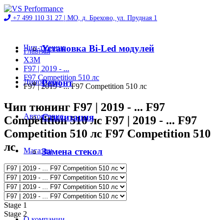
+7 499 110 31 27 |
МО, д. Брехово, ул. Прудная 1
Чип-тюнинг
Установка Bi-Led модулей
Главная
X3M
F97 | 2019 - ...
F97 Competition 510 лс
Диностенд
Ремонт
F97 | 2019 - ... F97 Competition 510 лс
Чип тюнинг F97 | 2019 - ... F97
Автосервис
Стилизация
Competition 510 лс F97 | 2019 - ... F97
Competition 510 лс F97 Competition 510
лс
Магазин
Замена стекол
Проекты
Stage 1
Stage 2
О компании