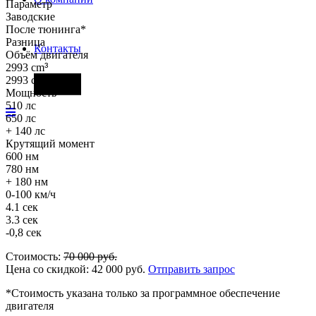
Параметр
Заводские
После тюнинга*
Разница
Контакты
Объём двигателя
2993 cm
³
2993 cm
³
Фары
Мощность
510 лс
650 лс
+ 140 лс
Крутящий момент
600 нм
780 нм
+ 180 нм
0-100 км/ч
4.1 сек
3.3 сек
-0,8 сек
Стоимость:
70 000
руб.
Цена со скидкой:
42 000
руб.
Отправить запрос
*Стоимость указана только за программное обеспечение
двигателя